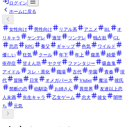
ログイン
ホームに戻る
女性向け
男性向け
リアル系
アニメ
BL
オ
リキャラ
ヤンデレ
激甘
ツンデレ
独占欲
GL
悲恋
RPG
養父
ギャップ
色気
ワイルド
優しい
狂気
クール
年下
年上
腹黒
純愛
依存症
甘えん坊
ヤクザ
ファンタジー
吸血鬼
アイドル
スレ・黒化
職場
古代
学園
青春
現
代
冒険
日常
オメガバース
Vtuber
魔法
彼氏
禁断の恋
幼馴染
お姉さん
異世界
友達以上恋
人未満
先生キャラ
乙女ゲーム
忠犬
彼女
闇堕
ち
元気