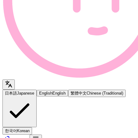
日本語
Japanese
English
English
繁體中文
Chinese (Traditional)
한국어
Korean