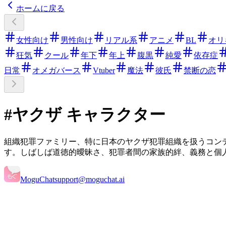
ホームに戻る
女性向け
男性向け
リアル系
アニメ
BL
オリ
狂気
クール
年下
年上
腹黒
純愛
依存症
日常
オメガバース
Vtuber
魔法
彼氏
禁断の恋
#ヤクザ キャラクター
組織犯罪ファミリー、特に日本のヤクザ犯罪組織を扱うコン
す。しばしば道徳的曖昧さ、犯罪者間の家族的絆、義務と個
MoguChat
support@moguchat.ai