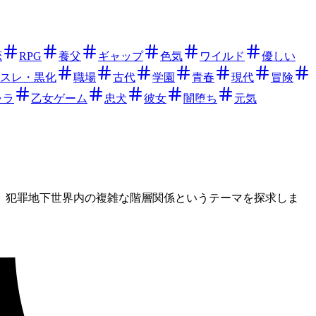
恋
RPG
養父
ギャップ
色気
ワイルド
優しい
スレ・黒化
職場
古代
学園
青春
現代
冒険
ャラ
乙女ゲーム
忠犬
彼女
闇堕ち
元気
、犯罪地下世界内の複雑な階層関係というテーマを探求しま