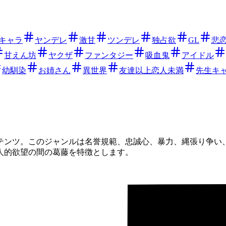
キャラ
ヤンデレ
激甘
ツンデレ
独占欲
GL
悲
甘えん坊
ヤクザ
ファンタジー
吸血鬼
アイドル
幼馴染
お姉さん
異世界
友達以上恋人未満
先生キ
テンツ。このジャンルは名誉規範、忠誠心、暴力、縄張り争い
人的欲望の間の葛藤を特徴とします。