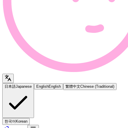
日本語
Japanese
English
English
繁體中文
Chinese (Traditional)
한국어
Korean