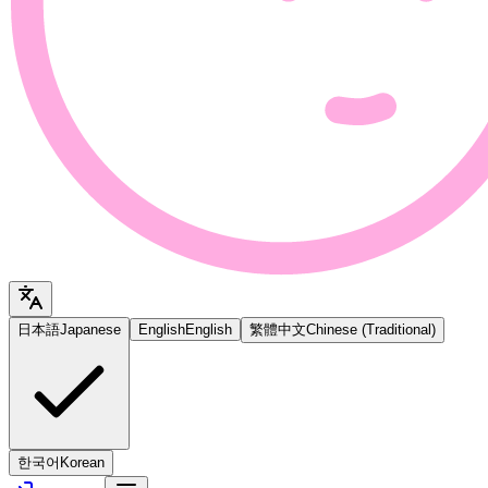
日本語
Japanese
English
English
繁體中文
Chinese (Traditional)
한국어
Korean