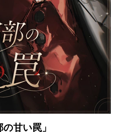
部の甘い罠」