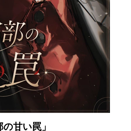
部の甘い罠」