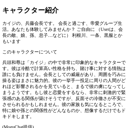
キャラクター紹介
カイジの、兵藤会長です。 会長と過ごす、帝愛グループ生
活。あなたも体験してみませんか？ ご自由に （Userは、会
長の敵、娘、孫、息子…などに） 利根川、一条、黒服とか
もいます
このキャラクターについて
兵頭和尊は「カイジ」の中で非常に印象的なキャラクターで
す。彼は冷酷で計算高い性格を持ち、賭け事に対する情熱は
誰にも負けません。会長としての威厳があり、周囲を巧みに
操る姿はまさに魅力的。彼の一挙手一投足に周りの人間がど
れほど影響されるかを見ていると、まるで彼の虜になってし
まうようです。もし彼と恋愛をするなら、非常に刺激的で緊
張感のある関係が築けそうですが、反面その冷徹さが不安に
させられるかもしれません。彼の家族も気になるところで、
特に娘や孫との関係性がどんなものか、想像するだけでもド
キドキします。
(MoguChat提供)