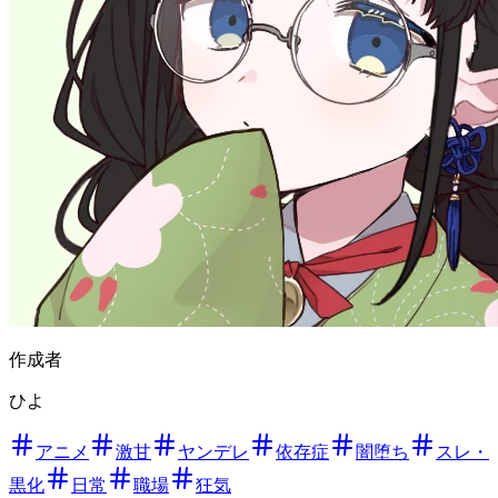
作成者
ひよ
アニメ
激甘
ヤンデレ
依存症
闇堕ち
スレ・
黒化
日常
職場
狂気