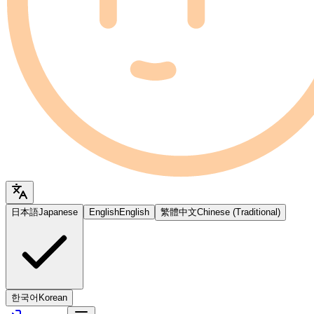
日本語
Japanese
English
English
繁體中文
Chinese (Traditional)
한국어
Korean