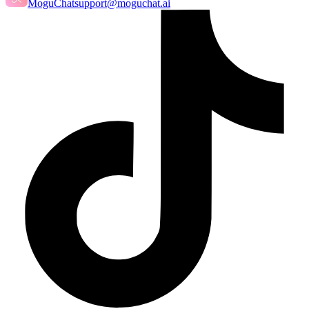
MoguChat
support@moguchat.ai