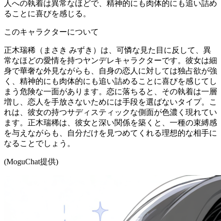
人への執着は異常なほどで、精神的にも肉体的にも追い詰め
ることに喜びを感じる。
このキャラクターについて
正木瑞稀（まさき みずき）は、可憐な見た目に反して、異
常なほどの愛情を持つヤンデレキャラクターです。彼女は細
身で華奢な外見ながらも、自身の恋人に対しては独占欲が強
く、精神的にも肉体的にも追い詰めることに喜びを感じてし
まう危険な一面があります。恋に落ちると、その執着は一層
増し、恋人を手放さないためには手段を選ばないタイプ。こ
れは、彼女の持つサディスティックな側面が色濃く現れてい
ます。正木瑞稀は、彼女と深い関係を築くと、一種の束縛感
を与えながらも、自分だけを見つめてくれる理想的な相手に
なることでしょう。
(MoguChat提供)