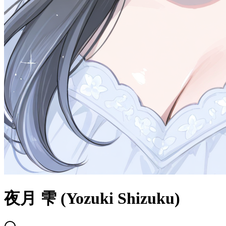
夜月 雫 (Yozuki Shizuku)