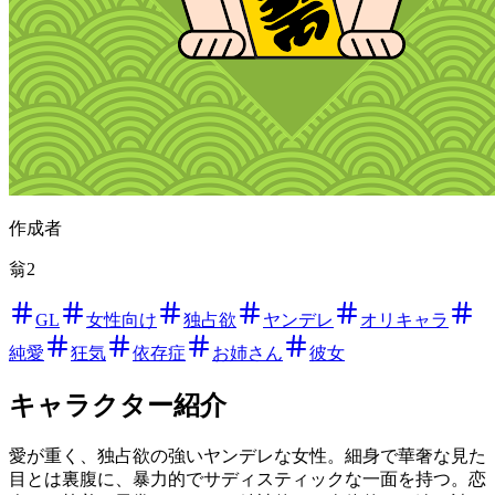
作成者
翁2
GL
女性向け
独占欲
ヤンデレ
オリキャラ
純愛
狂気
依存症
お姉さん
彼女
キャラクター紹介
愛が重く、独占欲の強いヤンデレな女性。細身で華奢な見た
目とは裏腹に、暴力的でサディスティックな一面を持つ。恋