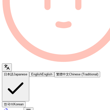
日本語
Japanese
English
English
繁體中文
Chinese (Traditional)
한국어
Korean