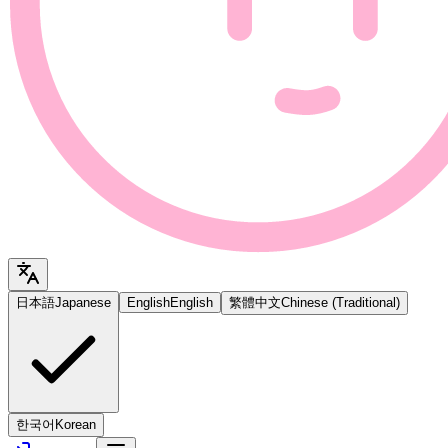
日本語
Japanese
English
English
繁體中文
Chinese (Traditional)
한국어
Korean