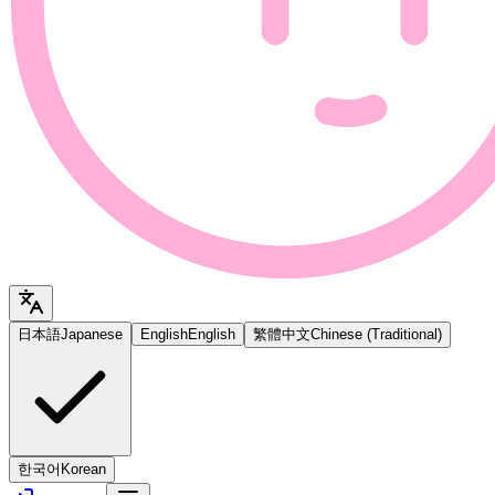
日本語
Japanese
English
English
繁體中文
Chinese (Traditional)
한국어
Korean