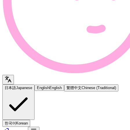
日本語
Japanese
English
English
繁體中文
Chinese (Traditional)
한국어
Korean