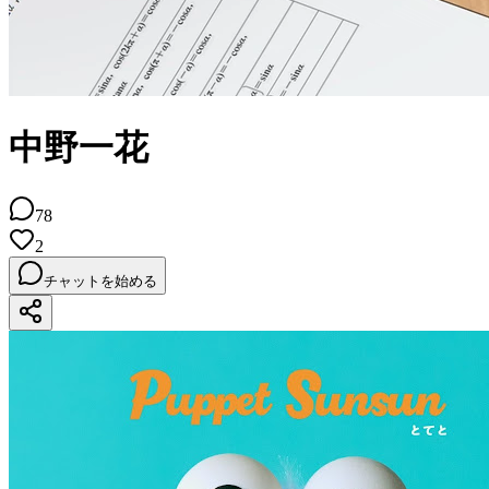
中野一花
78
2
チャットを始める