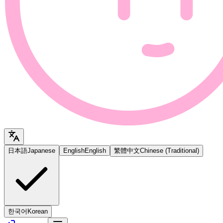
日本語
Japanese
English
English
繁體中文
Chinese (Traditional)
한국어
Korean