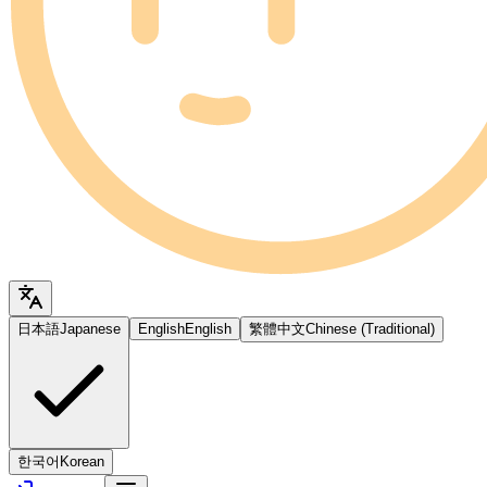
日本語
Japanese
English
English
繁體中文
Chinese (Traditional)
한국어
Korean