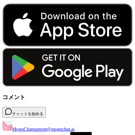
コメント
チャットを始める
MoguChat
support@moguchat.ai