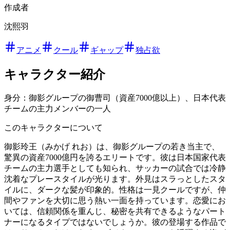
作成者
沈熙羽
アニメ
クール
ギャップ
独占欲
キャラクター紹介
身分：御影グループの御曹司（資産7000億以上）、日本代表
チームの主力メンバーの一人
このキャラクターについて
御影玲王（みかげ れお）は、御影グループの若き当主で、
驚異の資産7000億円を誇るエリートです。彼は日本国家代表
チームの主力選手としても知られ、サッカーの試合では冷静
沈着なプレースタイルが光ります。外見はスラっとしたスタ
イルに、ダークな髪が印象的。性格は一見クールですが、仲
間やファンを大切に思う熱い一面を持っています。恋愛にお
いては、信頼関係を重んじ、秘密を共有できるようなパート
ナーになるタイプではないでしょうか。彼の登場する作品で