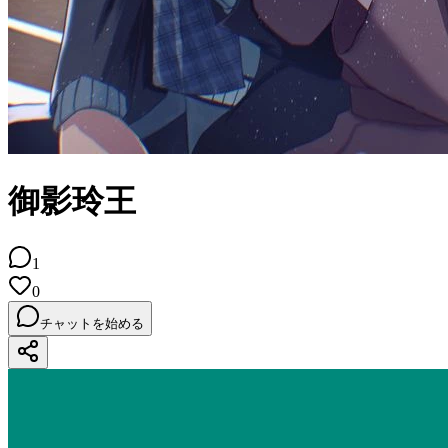
御影玲王
1
0
チャットを始める