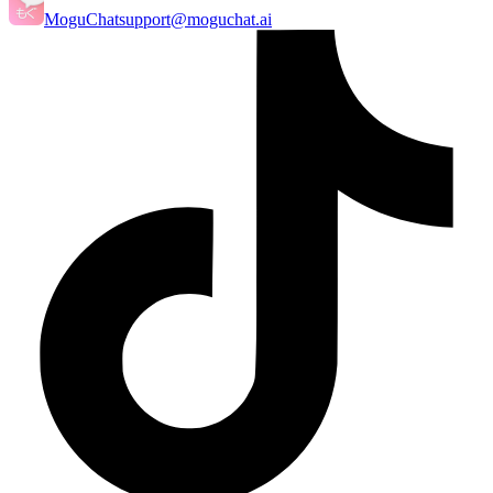
MoguChat
support@moguchat.ai