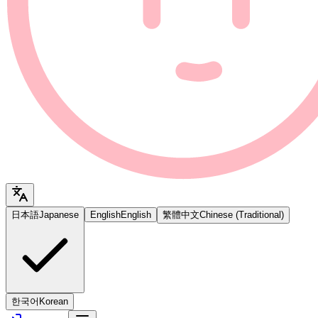
日本語
Japanese
English
English
繁體中文
Chinese (Traditional)
한국어
Korean