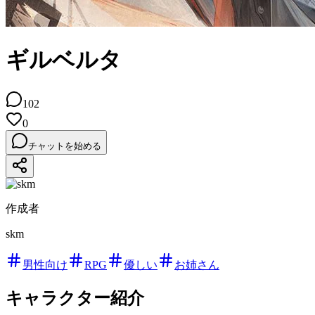
ギルベルタ
102
0
チャットを始める
作成者
skm
男性向け
RPG
優しい
お姉さん
キャラクター紹介