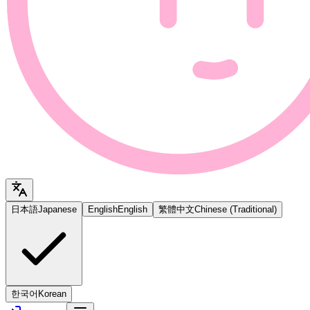
日本語
Japanese
English
English
繁體中文
Chinese (Traditional)
한국어
Korean