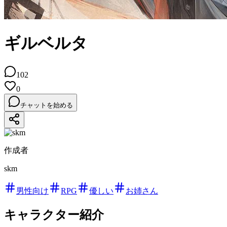
ギルベルタ
102
0
チャットを始める
作成者
skm
男性向け
RPG
優しい
お姉さん
キャラクター紹介