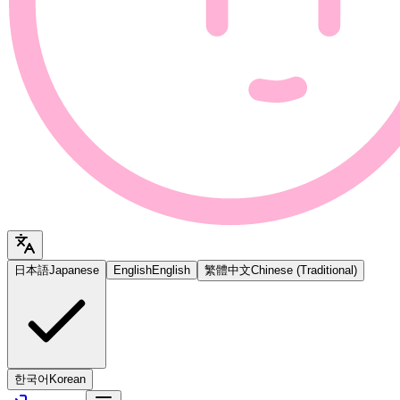
日本語
Japanese
English
English
繁體中文
Chinese (Traditional)
한국어
Korean