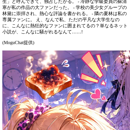
生」と呼んできて、独占したがる。 - 冷静な学級委員の蘇清
寒が私の作品の大ファンだった。 - 学校の美少女グループの
林黛に崇拝され、熱心な評論を書かれる。 - 隣の夏林は私の
専属ファンに。 え、なんで私、ただの平凡な大学生なの
に、こんなに熱狂的なファンに囲まれてるの？単なるネット
小説が、こんなに騒がれるなんて……!
(MoguChat提供)