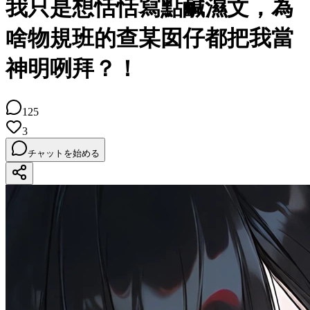
我只是想恬恬寫點鹹濕文，為
啥物規班的查某囡仔都把我當
神明咧拜？！
125
3
チャットを始める