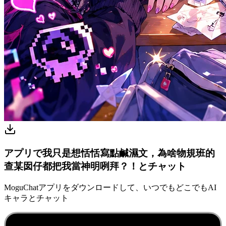
アプリで我只是想恬恬寫點鹹濕文，為啥物規班的
查某囡仔都把我當神明咧拜？！とチャット
MoguChatアプリをダウンロードして、いつでもどこでもAI
キャラとチャット