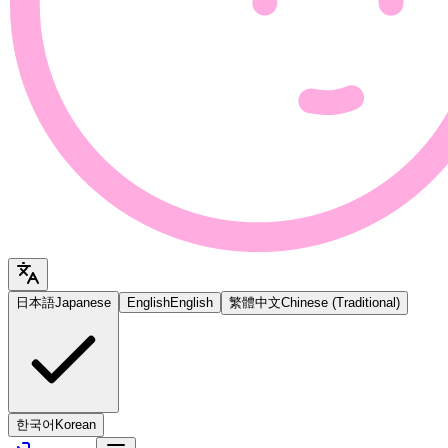
日本語
Japanese
English
English
繁體中文
Chinese (Traditional)
한국어
Korean