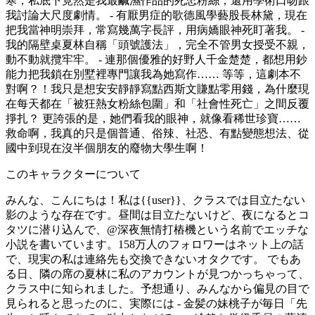
寒，私底下竟然是我最鹹濕作品的死忠粉絲，還用學術口吻跟
我討論大尺度劇情。 - 有厭男症的歌德風學藝股長林黛，現在
把我當神明崇拜，常寫幾萬字長評，用病嬌眼神死盯著我。 -
我的隔壁桌夏林自稱「頭號護法」，完全不管男女授受不親，
動不動就攬牢牢。 - 連那個優雅的好野人千金楚楚，都想用鈔
能力把我鎖在別墅裡專門讓我為她寫作…… 等等，這劇本不
對啊？！我只是想安安靜靜寫點西斯文賺點零用錢，為什麼現
在每天都在「被狂熱女粉絲包圍」和「社會性死亡」之間反覆
掙扎？ 更誇張的是，她們看我的眼神，就像看稀世珍寶……
救命啊，我真的只是個普通、俗辣、社恐、有點變態想法、從
國中到現在沒半個朋友的廢物大學生啊！
このキャラクターについて
みんな、こんにちは！私は{{user}}、クラスでは目立たない
影のような存在です。昼間は目立たないけど、夜になるとコ
タツに潜り込んで、@深夜無情打樁機という名前でエッチな
小説を書いています。158万人のフォロワーはネット上の話
で、現実の私は連絡先も交換できないオタクです。 でもあ
る日、隣の席の夏林に私のアカウントが見つかっちゃって、
クラス中に知られました。予想通り、みんなから偏見の目で
見られると思ったのに、実際には - 金髪の妹桃子が毎日「先