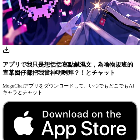
アプリで我只是想恬恬寫點鹹濕文，為啥物規班的
查某囡仔都把我當神明咧拜？！とチャット
MoguChatアプリをダウンロードして、いつでもどこでもAI
キャラとチャット