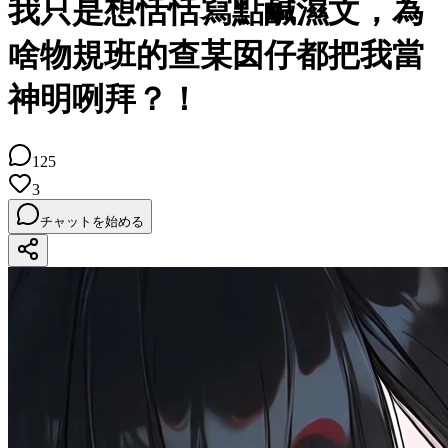
我只是想恬恬寫點鹹濕文，為
啥物規班的查某囡仔都把我當
神明咧拜？！
125
3
チャットを始める