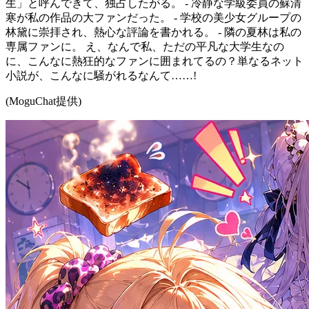
生」と呼んできて、独占したがる。 - 冷静な学級委員の蘇清
寒が私の作品の大ファンだった。 - 学校の美少女グループの
林黛に崇拝され、熱心な評論を書かれる。 - 隣の夏林は私の
専属ファンに。 え、なんで私、ただの平凡な大学生なの
に、こんなに熱狂的なファンに囲まれてるの？単なるネット
小説が、こんなに騒がれるなんて……!
(MoguChat提供)