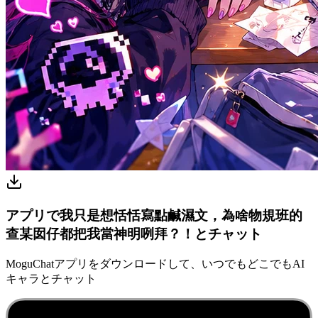
アプリで我只是想恬恬寫點鹹濕文，為啥物規班的
查某囡仔都把我當神明咧拜？！とチャット
MoguChatアプリをダウンロードして、いつでもどこでもAI
キャラとチャット