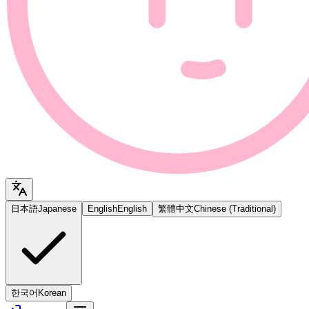
日本語
Japanese
English
English
繁體中文
Chinese (Traditional)
한국어
Korean