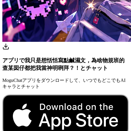
アプリで我只是想恬恬寫點鹹濕文，為啥物規班的
查某囡仔都把我當神明咧拜？！とチャット
MoguChatアプリをダウンロードして、いつでもどこでもAI
キャラとチャット