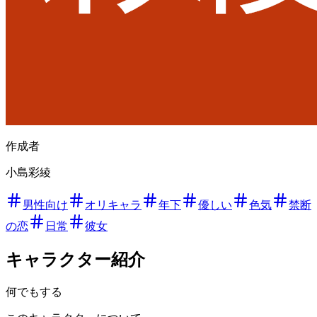
作成者
小島彩綾
男性向け
オリキャラ
年下
優しい
色気
禁断
の恋
日常
彼女
キャラクター紹介
何でもする