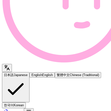
日本語
Japanese
English
English
繁體中文
Chinese (Traditional)
한국어
Korean