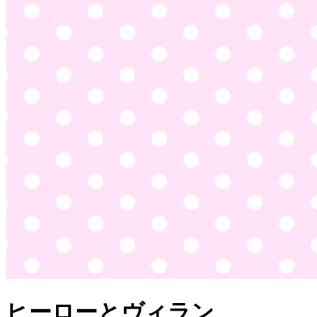
ヒーローとヴィラン