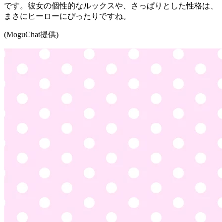
です。彼女の個性的なルックスや、さっぱりとした性格は、
まさにヒーローにぴったりですね。
(MoguChat提供)