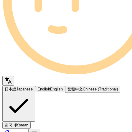
日本語
Japanese
English
English
繁體中文
Chinese (Traditional)
한국어
Korean