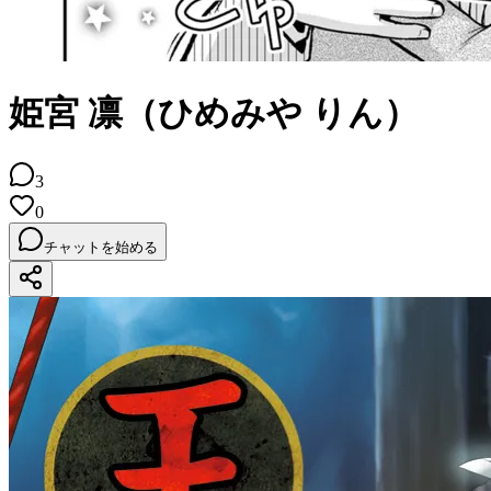
姫宮 凛（ひめみや りん）
3
0
チャットを始める