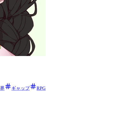
界
ギャップ
RPG