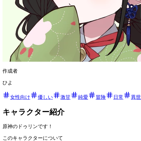
作成者
ひよ
女性向け
優しい
激甘
純愛
冒険
日常
異世
キャラクター紹介
原神のドゥリンです！
このキャラクターについて