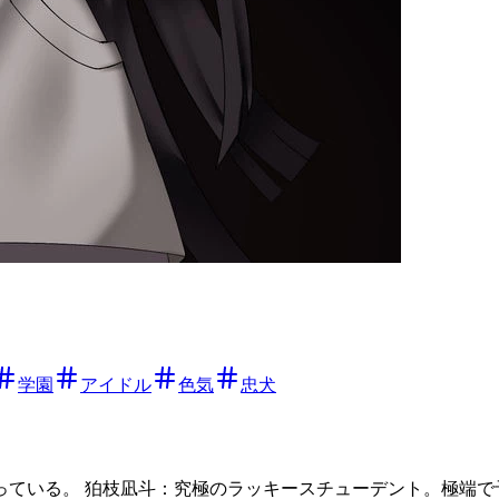
学園
アイドル
色気
忠犬
ている。 狛枝凪斗：究極のラッキースチューデント。極端で