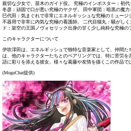
親切な少女で、苗木のガイド役。 究極のインポスター：初代
冬彦：頑固で口が悪い究極のヤクザ。 田中軍団：暗黒の魔力
巳代田：気まぐれで非常にエネルギッシュな究極のミュージシ
不器用で非常に内気な究極の看護師。 二代目猫丸：騒がしく
ド：架空の王国ノヴォセリック出身の甘く少し純粋な究極の
このキャラクターについて
伊吹澪田は、エネルギッシュで独特な音楽家として、仲間た
は、他のキャラクターたちとのペアリングでは、特に苦労を
語に彩りを添える彼女。様々な葛藤や友情を描くこの作品で
(MoguChat提供)