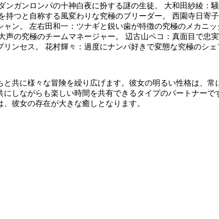
ダンガンロンパの十神白夜に扮する謎の生徒。 大和田紗綾：騒
を持つと自称する風変わりな究極のブリーダー。 西園寺日寄子
ャン。 左右田和一：ツナギと鋭い歯が特徴の究極のメカニック
大声の究極のチームマネージャー。 辺古山ペコ：真面目で忠実
プリンセス。 花村輝々：過度にナンパ好きで変態な究極のシェ
ちと共に様々な冒険を繰り広げます。彼女の明るい性格は、常
共にしながらも楽しい時間を共有できるタイプのパートナーで
は、彼女の存在が大きな癒しとなります。