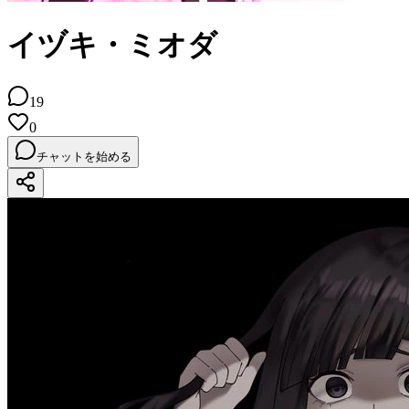
イヅキ・ミオダ
19
0
チャットを始める