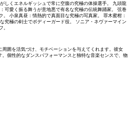
がしくエネルギッシュで常に空腹の究極の体操選手。 九頭龍
：可愛く振る舞うが意地悪で有名な究極の伝統舞踊家。 弦巻
。 小泉真昼：情熱的で真面目な究極の写真家。 罪木蜜柑：
な究極の剣士でボディーガード役。 ソニア・ネヴァーマイン
フ。
に周囲を活気づけ、モチベーションを与えてくれます。彼女
す。個性的なダンスパフォーマンスと独特な音楽センスで、物