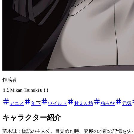
作成者
!!💉Mikan Tsumiki💉!!!
アニメ
年下
ワイルド
甘えん坊
独占欲
元気
キャラクター紹介
苗木誠：物語の主人公。目覚めた時、究極の才能の記憶を失っ