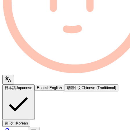
日本語
Japanese
English
English
繁體中文
Chinese (Traditional)
한국어
Korean