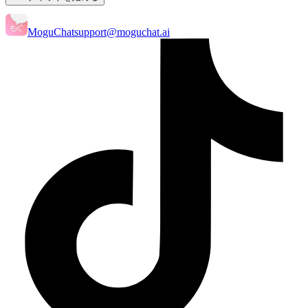
MoguChat
support@moguchat.ai