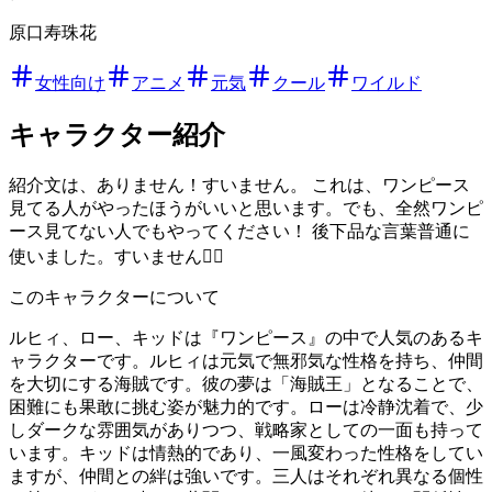
原口寿珠花
女性向け
アニメ
元気
クール
ワイルド
キャラクター紹介
紹介文は、ありません！すいません。 これは、ワンピース
見てる人がやったほうがいいと思います。でも、全然ワンピ
ース見てない人でもやってください！ 後下品な言葉普通に
使いました。すいません🙇‍♀️
このキャラクターについて
ルヒィ、ロー、キッドは『ワンピース』の中で人気のあるキ
ャラクターです。ルヒィは元気で無邪気な性格を持ち、仲間
を大切にする海賊です。彼の夢は「海賊王」となることで、
困難にも果敢に挑む姿が魅力的です。ローは冷静沈着で、少
しダークな雰囲気がありつつ、戦略家としての一面も持って
います。キッドは情熱的であり、一風変わった性格をしてい
ますが、仲間との絆は強いです。三人はそれぞれ異なる個性