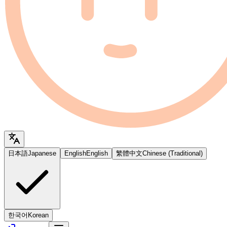
日本語
Japanese
English
English
繁體中文
Chinese (Traditional)
한국어
Korean