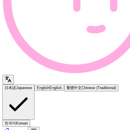
日本語
Japanese
English
English
繁體中文
Chinese (Traditional)
한국어
Korean