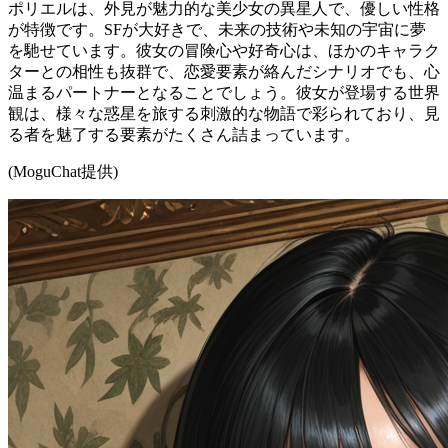
ポリエルは、外見が魅力的な美少女の異星人で、優しい性格
が特徴です。SFが大好きで、未来の技術や未知の宇宙に夢
を馳せています。彼女の冒険心や好奇心は、ほかのキャラク
ターとの相性も抜群で、恋愛要素が絡んだシナリオでも、心
温まるパートナーとなることでしょう。彼女が登場する世界
観は、様々な惑星を旅する刺激的な物語で彩られており、見
る者を魅了する要素がたくさん詰まっています。
(MoguChat提供)