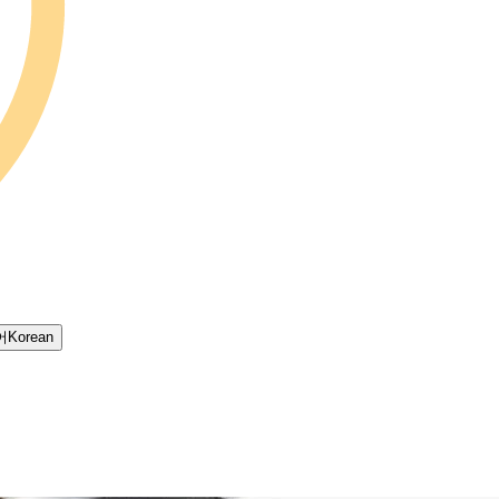
어
Korean