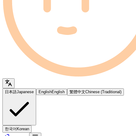
日本語
Japanese
English
English
繁體中文
Chinese (Traditional)
한국어
Korean