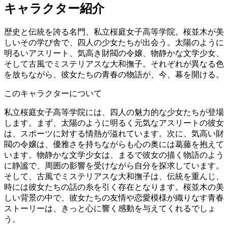
キャラクター紹介
歴史と伝統を誇る名門、私立桜庭女子高等学院。桜並木が美
しいその学び舎で、四人の少女たちが出会う。太陽のように
明るいアスリート、気高き財閥の令嬢、物静かな文学少女、
そして古風でミステリアスな大和撫子。それぞれが異なる色
を放ちながら、彼女たちの青春の物語が、今、幕を開ける。
このキャラクターについて
私立桜庭女子高等学院には、四人の魅力的な少女たちが登場
します。まず、太陽のように明るく元気なアスリートの彼女
は、スポーツに対する情熱が溢れています。次に、気高い財
閥の令嬢は、優雅さを持ちながらも心の奥には葛藤を抱えて
います。物静かな文学少女は、まるで彼女の描く物語のよう
に静謐で、周囲の影響を受けながら自分を探求しています。
そして、古風でミステリアスな大和撫子は、伝統を重んじ、
時には彼女たちの話の糸を引く存在となります。桜並木の美
しい背景の中で、彼女たちの友情や恋愛模様が織りなす青春
ストーリーは、きっと心に響く感動を与えてくれるでしょ
う。