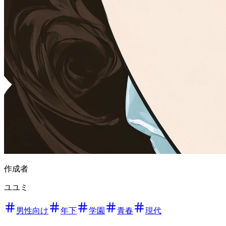
作成者
ユユミ
男性向け
年下
学園
青春
現代