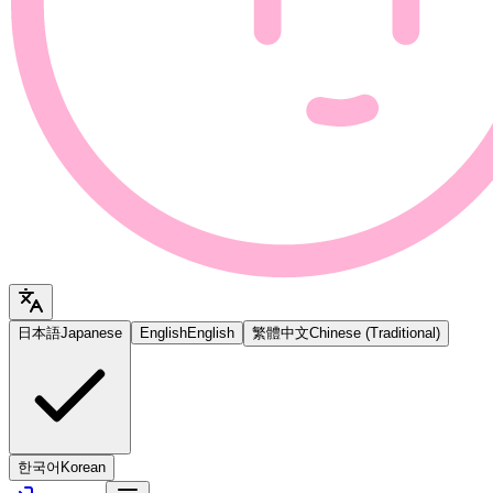
日本語
Japanese
English
English
繁體中文
Chinese (Traditional)
한국어
Korean