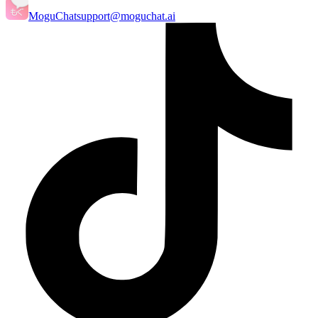
MoguChat
support@moguchat.ai