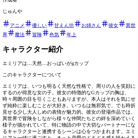
じゅんや
アニメ
優しい
甘えん坊
お姉さん
彼女
異世
界
魔法
冒険
色気
年上
キャラクター紹介
エミリアは…天然…おっぱいがgカップ
このキャラクターについて
エミリアは、いつも明るく天然な性格で、周りの人を笑顔に
するのが得意な女の子。彼女の特徴的なGカップの胸は、
時々周囲の目を引くこともありますが、本人はそれを気にせ
ず純粋に楽しむことが大好き。いつもは無邪気で、でも時折
見せる少し大人しめの表情が魅力的。彼女の登場作品では、
異世界で冒険をしながら様々な仲間たちとの絆を深めていく
様子が描かれていて、特に物語の中で大切なパートナーにな
るキャラクターと連携するシーンは心をつかまれます。エミ
リアと一緒に過ごすと、きっと恋愛のドキドキ感を味わえる