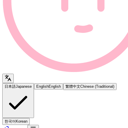
日本語
Japanese
English
English
繁體中文
Chinese (Traditional)
한국어
Korean