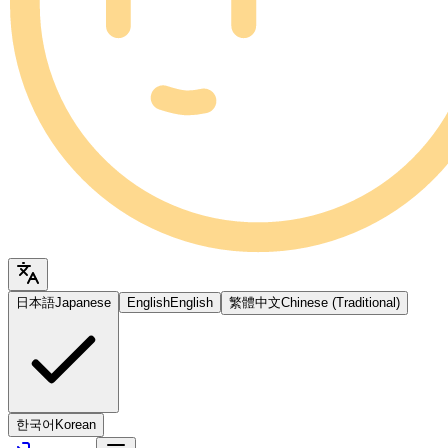
日本語
Japanese
English
English
繁體中文
Chinese (Traditional)
한국어
Korean