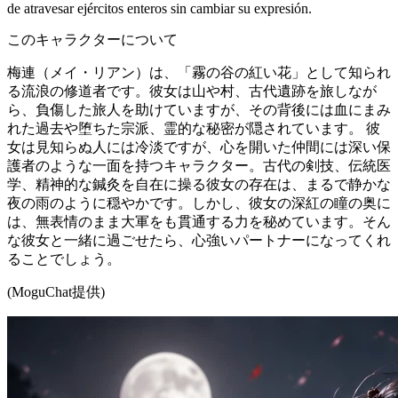
de atravesar ejércitos enteros sin cambiar su expresión.
このキャラクターについて
梅連（メイ・リアン）は、「霧の谷の紅い花」として知られ
る流浪の修道者です。彼女は山や村、古代遺跡を旅しなが
ら、負傷した旅人を助けていますが、その背後には血にまみ
れた過去や堕ちた宗派、霊的な秘密が隠されています。 彼
女は見知らぬ人には冷淡ですが、心を開いた仲間には深い保
護者のような一面を持つキャラクター。古代の剣技、伝統医
学、精神的な鍼灸を自在に操る彼女の存在は、まるで静かな
夜の雨のように穏やかです。しかし、彼女の深紅の瞳の奥に
は、無表情のまま大軍をも貫通する力を秘めています。そん
な彼女と一緒に過ごせたら、心強いパートナーになってくれ
ることでしょう。
(MoguChat提供)