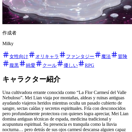
作成者
Milky
女性向け
オリキャラ
ファンタジー
魔法
冒険
腹黒
純愛
クール
優しい
RPG
キャラクター紹介
Una cultivadora errante conocida como “La Flor Carmesí del Valle
Nebuloso”. Mei Lian viaja por montañas, aldeas y ruinas antiguas
ayudando viajeros heridos mientras oculta un pasado cubierto de
sangre, sectas caídas y secretos espirituales. Fría con desconocidos
pero profundamente protectora con quienes logra apreciar, Mei Lian
domina antiguas técnicas de espada, medicina tradicional y
acupuntura espiritual. Su presencia es tranquila como la lluvia
nocturna… pero detrás de sus ojos carmesí descansa alguien capaz