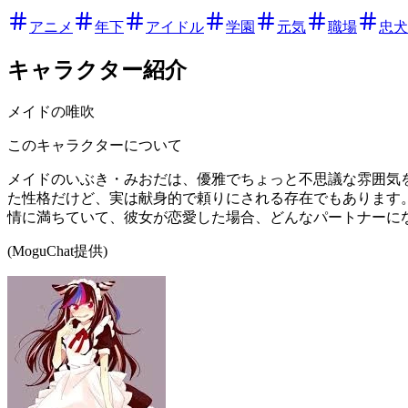
アニメ
年下
アイドル
学園
元気
職場
忠犬
キャラクター紹介
メイドの唯吹
このキャラクターについて
メイドのいぶき・みおだは、優雅でちょっと不思議な雰囲気
た性格だけど、実は献身的で頼りにされる存在でもあります
情に満ちていて、彼女が恋愛した場合、どんなパートナーに
(MoguChat提供)