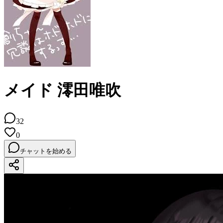
メイド 澪田唯吹
32
0
チャットを始める