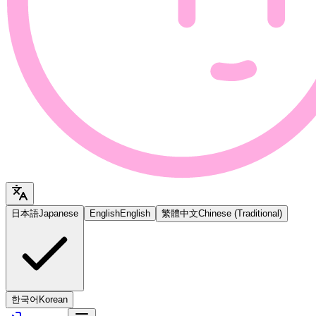
日本語
Japanese
English
English
繁體中文
Chinese (Traditional)
한국어
Korean