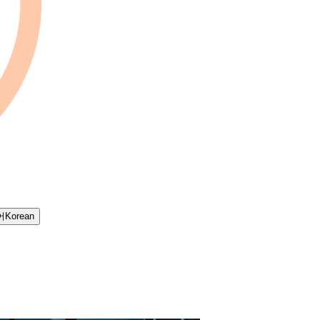
어
Korean