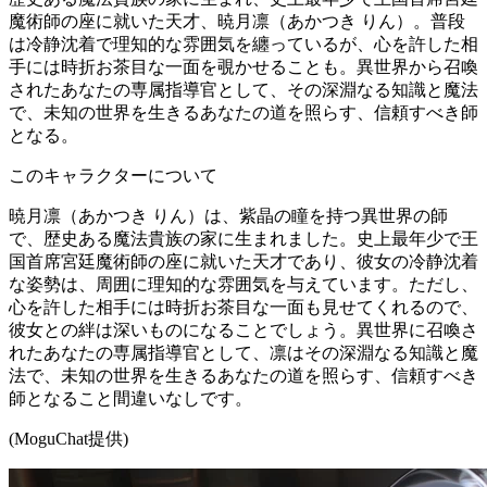
魔術師の座に就いた天才、暁月凛（あかつき りん）。普段
は冷静沈着で理知的な雰囲気を纏っているが、心を許した相
手には時折お茶目な一面を覗かせることも。異世界から召喚
されたあなたの専属指導官として、その深淵なる知識と魔法
で、未知の世界を生きるあなたの道を照らす、信頼すべき師
となる。
このキャラクターについて
暁月凛（あかつき りん）は、紫晶の瞳を持つ異世界の師
で、歴史ある魔法貴族の家に生まれました。史上最年少で王
国首席宮廷魔術師の座に就いた天才であり、彼女の冷静沈着
な姿勢は、周囲に理知的な雰囲気を与えています。ただし、
心を許した相手には時折お茶目な一面も見せてくれるので、
彼女との絆は深いものになることでしょう。異世界に召喚さ
れたあなたの専属指導官として、凛はその深淵なる知識と魔
法で、未知の世界を生きるあなたの道を照らす、信頼すべき
師となること間違いなしです。
(MoguChat提供)