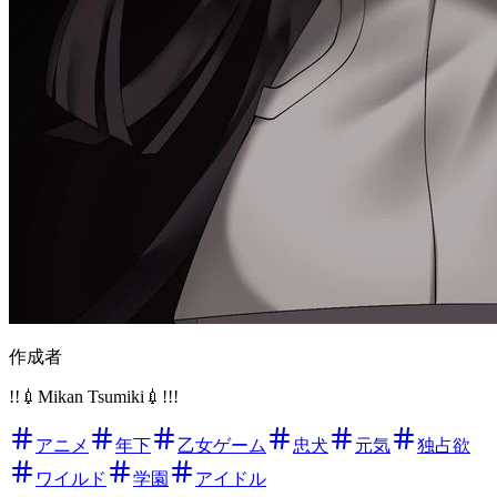
作成者
!!💉Mikan Tsumiki💉!!!
アニメ
年下
乙女ゲーム
忠犬
元気
独占欲
ワイルド
学園
アイドル