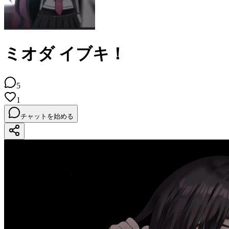
ミオダ イブキ！
5
1
チャットを始める