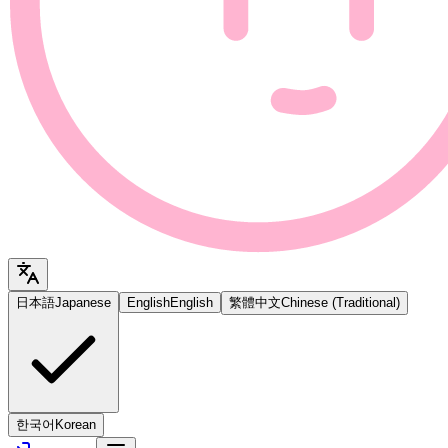
日本語
Japanese
English
English
繁體中文
Chinese (Traditional)
한국어
Korean