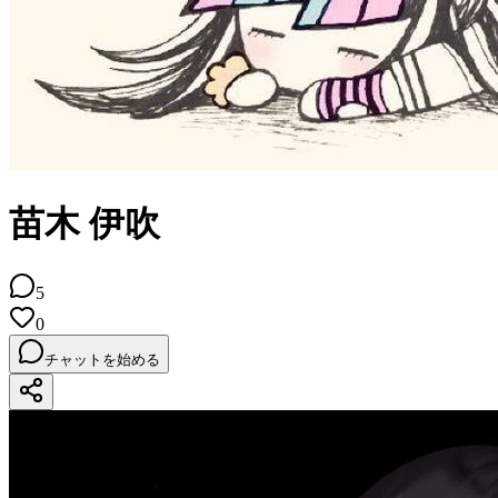
苗木 伊吹
5
0
チャットを始める