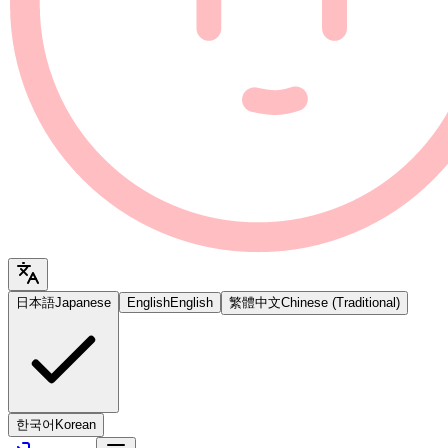
日本語
Japanese
English
English
繁體中文
Chinese (Traditional)
한국어
Korean