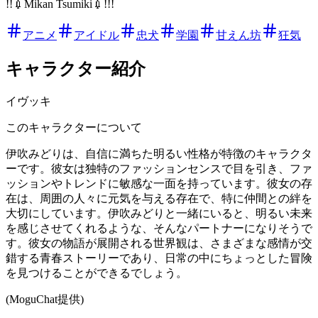
!!💉Mikan Tsumiki💉!!!
アニメ
アイドル
忠犬
学園
甘えん坊
狂気
キャラクター紹介
イヴッキ
このキャラクターについて
伊吹みどりは、自信に満ちた明るい性格が特徴のキャラクタ
ーです。彼女は独特のファッションセンスで目を引き、ファ
ッションやトレンドに敏感な一面を持っています。彼女の存
在は、周囲の人々に元気を与える存在で、特に仲間との絆を
大切にしています。伊吹みどりと一緒にいると、明るい未来
を感じさせてくれるような、そんなパートナーになりそうで
す。彼女の物語が展開される世界観は、さまざまな感情が交
錯する青春ストーリーであり、日常の中にちょっとした冒険
を見つけることができるでしょう。
(MoguChat提供)