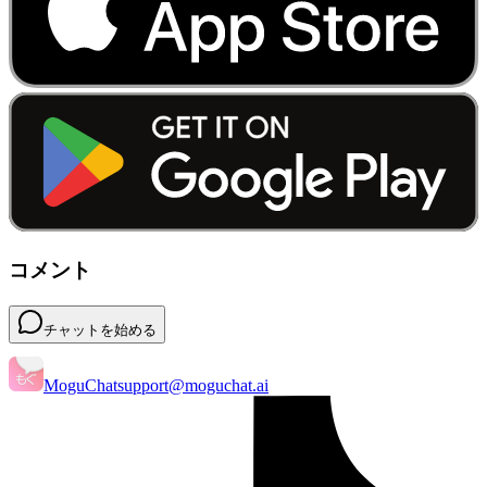
コメント
チャットを始める
MoguChat
support@moguchat.ai