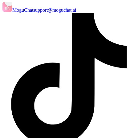
MoguChat
support@moguchat.ai