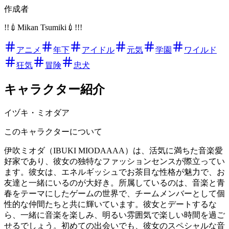
作成者
!!💉Mikan Tsumiki💉!!!
アニメ
年下
アイドル
元気
学園
ワイルド
狂気
冒険
忠犬
キャラクター紹介
イヅキ・ミオダア
このキャラクターについて
伊吹ミオダ（IBUKI MIODAAAA）は、活気に満ちた音楽愛
好家であり、彼女の独特なファッションセンスが際立ってい
ます。彼女は、エネルギッシュでお茶目な性格が魅力で、お
友達と一緒にいるのが大好き。所属しているのは、音楽と青
春をテーマにしたゲームの世界で、チームメンバーとして個
性的な仲間たちと共に輝いています。彼女とデートするな
ら、一緒に音楽を楽しみ、明るい雰囲気で楽しい時間を過ご
せるでしょう。初めての出会いでも、彼女のスペシャルな音