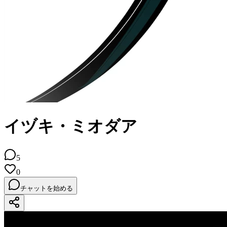
イヅキ・ミオダア
5
0
チャットを始める