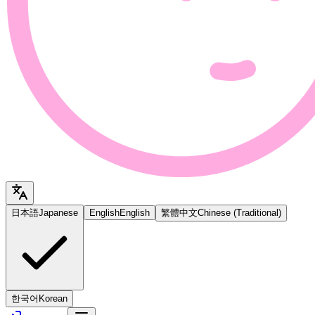
日本語
Japanese
English
English
繁體中文
Chinese (Traditional)
한국어
Korean