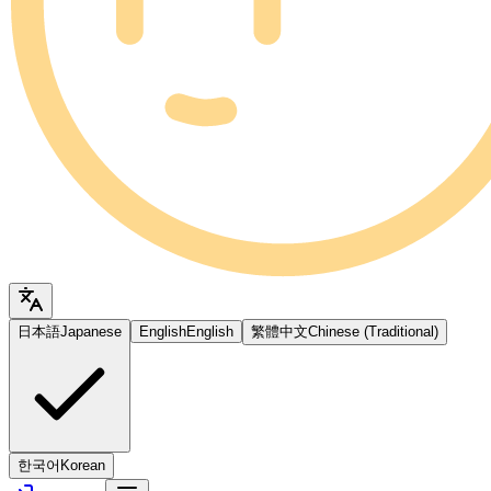
日本語
Japanese
English
English
繁體中文
Chinese (Traditional)
한국어
Korean