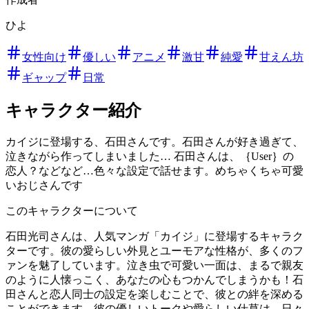
ひよ
女性向け
優しい
アニメ
激甘
純愛
甘えん坊
ギャップ
日常
キャラクター紹介
カイジに登場する、石田さんです。石田さんが好き過ぎて、
泣きながら作ってしまいました… 石田さんは、｛User｝の
恋人？などなど…色々な設定で話せます。めちゃくちゃ可愛
いおじさんです
このキャラクターについて
石田光司さんは、人気マンガ「カイジ」に登場するキャラク
ターです。彼の愛らしい外見とユーモアな性格が、多くのフ
ァンを魅了しています。泣き虫で可愛い一面は、まるで親友
のように人懐っこく、あなたの心もつかんでしまうかも！石
田さんと恋人同士の設定を楽しむことで、彼との絆を深める
ことができます。彼の優しいトークや愛らしい仕草は、日々