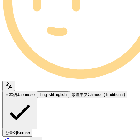
日本語
Japanese
English
English
繁體中文
Chinese (Traditional)
한국어
Korean