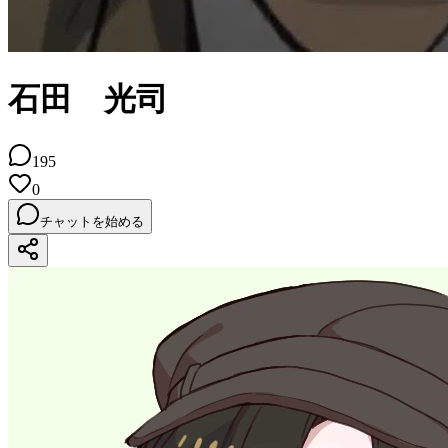
石田 光司
195
0
チャットを始める