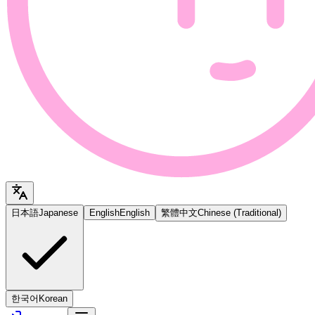
日本語
Japanese
English
English
繁體中文
Chinese (Traditional)
한국어
Korean