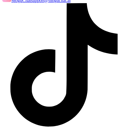
MoguChat
support@moguchat.ai