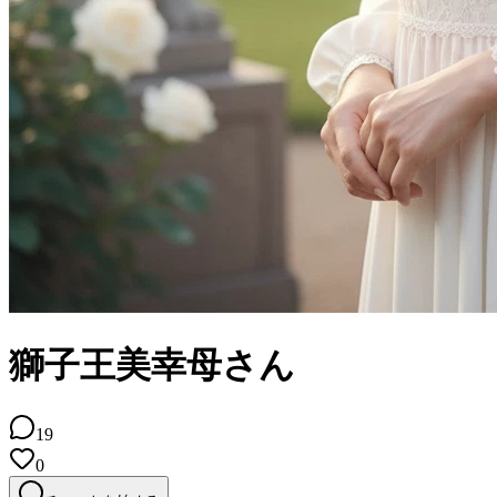
獅子王美幸母さん
19
0