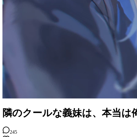
隣のクールな義妹は、本当は
245