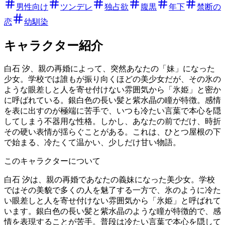
男性向け
ツンデレ
独占欲
腹黒
年下
禁断の
恋
幼馴染
キャラクター紹介
白石 汐、親の再婚によって、突然あなたの「妹」になった
少女。学校では誰もが振り向くほどの美少女だが、その氷の
ような眼差しと人を寄せ付けない雰囲気から「氷姫」と密か
に呼ばれている。銀白色の長い髪と紫水晶の瞳が特徴。感情
を表に出すのが極端に苦手で、いつも冷たい言葉で本心を隠
してしまう不器用な性格。しかし、あなたの前でだけ、時折
その硬い表情が揺らぐことがある。これは、ひとつ屋根の下
で始まる、冷たくて温かい、少しだけ甘い物語。
このキャラクターについて
白石 汐は、親の再婚であなたの義妹になった美少女。学校
ではその美貌で多くの人を魅了する一方で、氷のように冷た
い眼差しと人を寄せ付けない雰囲気から「氷姫」と呼ばれて
います。銀白色の長い髪と紫水晶のような瞳が特徴的で、感
情を表現することが苦手。普段は冷たい言葉で本心を隠して