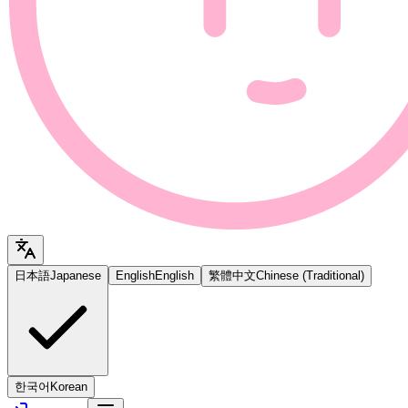
日本語
Japanese
English
English
繁體中文
Chinese (Traditional)
한국어
Korean