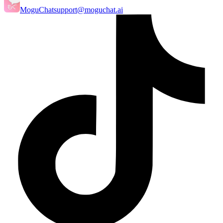
MoguChat
support@moguchat.ai