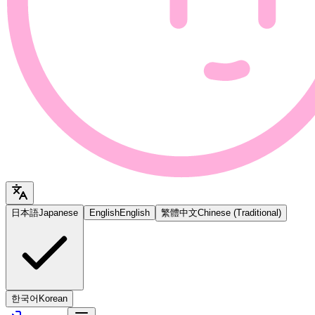
日本語
Japanese
English
English
繁體中文
Chinese (Traditional)
한국어
Korean