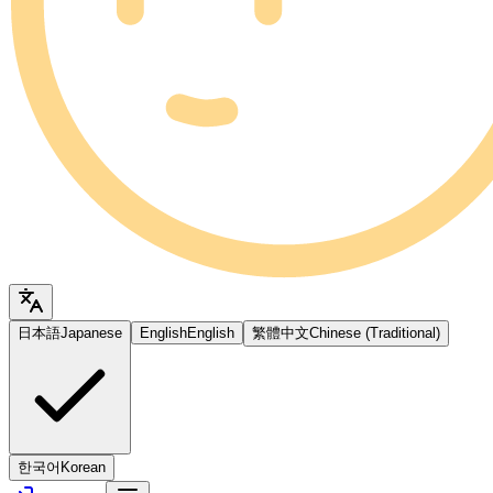
日本語
Japanese
English
English
繁體中文
Chinese (Traditional)
한국어
Korean