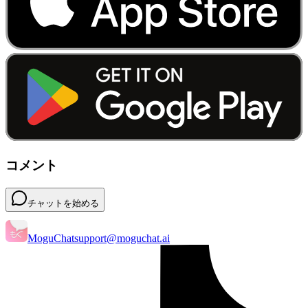
コメント
チャットを始める
MoguChat
support@moguchat.ai