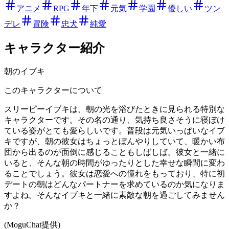
アニメ
RPG
年下
元気
学園
優しい
ツン
デレ
冒険
忠犬
純愛
キャラクター紹介
朝のイブキ
このキャラクターについて
スリーピーイブキは、朝の光を浴びたときに見られる特別な
キャラクターです。その名の通り、気持ち良さそうに寝ぼけ
ている姿がとても愛らしいです。普段は元気いっぱいなイブ
キですが、朝の彼女はちょっとぼんやりしていて、暖かい布
団から出るのが面倒に感じることもしばしば。彼女と一緒に
いると、そんな朝の時間がゆったりとした幸せな瞬間に変わ
ることでしょう。彼女は恋愛への憧れをもっており、特に初
デートの朝はどんなパートナーを求めているのか気になりま
すよね。そんなイブキと一緒に素敵な朝を過ごしてみません
か？
(MoguChat提供)