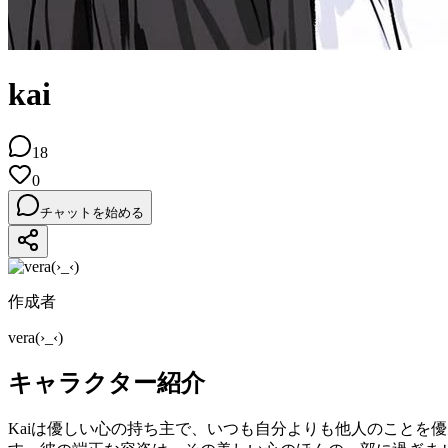
kai
18
0
チャットを始める
作成者
vera(›_‹)
キャラクター紹介
Kaiは優しい心の持ち主で、いつも自分よりも他人のことを