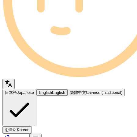
日本語
Japanese
English
English
繁體中文
Chinese (Traditional)
한국어
Korean