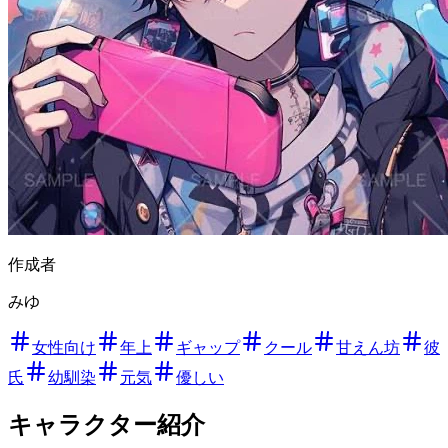
作成者
みゆ
女性向け
年上
ギャップ
クール
甘えん坊
彼
氏
幼馴染
元気
優しい
キャラクター紹介