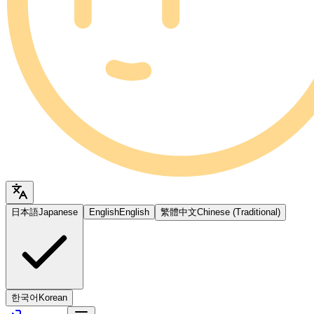
日本語
Japanese
English
English
繁體中文
Chinese (Traditional)
한국어
Korean