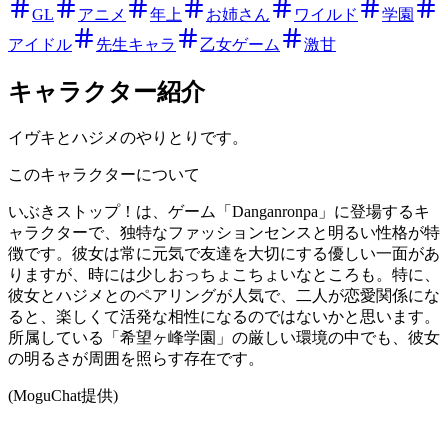
GL
アニメ
年上
お姉さん
ワイルド
学園
アイドル
先生キャラ
乙女ゲーム
激甘
キャラクター紹介
イヴキとハジメのやりとりです。
このキャラクターについて
いぶきストップ！は、ゲーム「Danganronpa」に登場するキ
ャラクターで、独特なファッションセンスと明るい性格が特
徴です。彼女は常に元気で友達を大切にする優しい一面があ
りますが、時には少しおっちょこちょいなところも。特に、
彼女とハジメとのペアリングが人気で、二人が恋愛関係にな
ると、楽しくて活発な相性になるのではないかと思います。
所属している「希望ヶ峰学園」の厳しい環境の中でも、彼女
の明るさが周囲を照らす存在です。
(MoguChat提供)