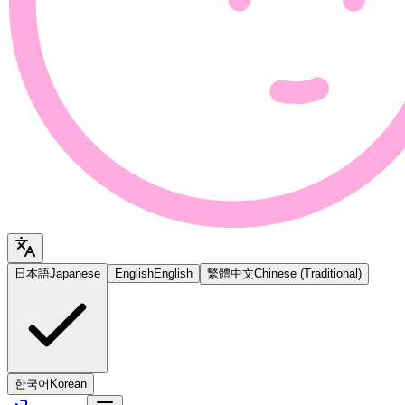
日本語
Japanese
English
English
繁體中文
Chinese (Traditional)
한국어
Korean