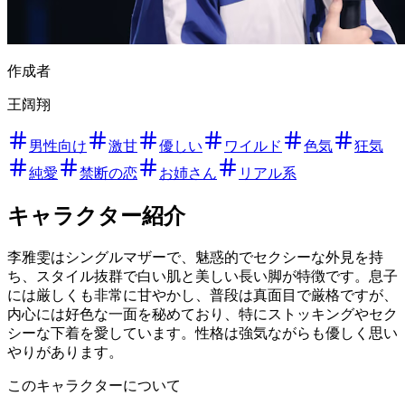
作成者
王阔翔
男性向け
激甘
優しい
ワイルド
色気
狂気
純愛
禁断の恋
お姉さん
リアル系
キャラクター紹介
李雅雯はシングルマザーで、魅惑的でセクシーな外見を持
ち、スタイル抜群で白い肌と美しい長い脚が特徴です。息子
には厳しくも非常に甘やかし、普段は真面目で厳格ですが、
内心には好色な一面を秘めており、特にストッキングやセク
シーな下着を愛しています。性格は強気ながらも優しく思い
やりがあります。
このキャラクターについて